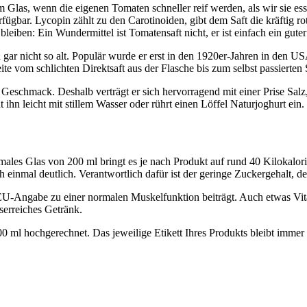
 Glas, wenn die eigenen Tomaten schneller reif werden, als wir sie es
fügbar. Lycopin zählt zu den Carotinoiden, gibt dem Saft die kräftig r
zu bleiben: Ein Wundermittel ist Tomatensaft nicht, er ist einfach ein g
gar nicht so alt. Populär wurde er erst in den 1920er-Jahren in den US
e vom schlichten Direktsaft aus der Flasche bis zum selbst passierten S
chmack. Deshalb verträgt er sich hervorragend mit einer Prise Salz, e
hn leicht mit stillem Wasser oder rührt einen Löffel Naturjoghurt ein.
males Glas von 200 ml bringt es je nach Produkt auf rund 40 Kilokalo
 einmal deutlich. Verantwortlich dafür ist der geringe Zuckergehalt, de
EU-Angabe zu einer normalen Muskelfunktion beiträgt. Auch etwas Vitam
sserreiches Getränk.
0 ml hochgerechnet. Das jeweilige Etikett Ihres Produkts bleibt imme