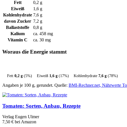
Fett
0,2 g
Eiweiß
1,6 g
Kohlenhydrate
7,6 g
davon Zucker
7,2 g
Ballaststoffe
0,8 g
Kalium
ca. 458 mg
Vitamin C
ca. 30 mg
Woraus die Energie stammt
Fett
0,2 g
(5%)
Eiweiß
1,6 g
(17%)
Kohlenhydrate
7,6 g
(78%)
Angaben je 100 g, gerundet. Quelle:
BMI-Rechner.net, Nährwerte To
Tomaten: Sorten, Anbau, Rezepte
Verlag Eugen Ulmer
7,50 €
bei Amazon