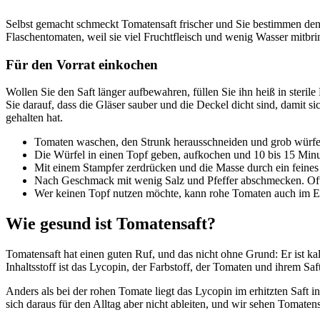
Selbst gemacht schmeckt Tomatensaft frischer und Sie bestimmen den S
Flaschentomaten, weil sie viel Fruchtfleisch und wenig Wasser mitbri
Für den Vorrat einkochen
Wollen Sie den Saft länger aufbewahren, füllen Sie ihn heiß in steril
Sie darauf, dass die Gläser sauber und die Deckel dicht sind, damit 
gehalten hat.
Tomaten waschen, den Strunk herausschneiden und grob würfe
Die Würfel in einen Topf geben, aufkochen und 10 bis 15 Minuten
Mit einem Stampfer zerdrücken und die Masse durch ein feines S
Nach Geschmack mit wenig Salz und Pfeffer abschmecken. Oft re
Wer keinen Topf nutzen möchte, kann rohe Tomaten auch im Entsa
Wie gesund ist Tomatensaft?
Tomatensaft hat einen guten Ruf, und das nicht ohne Grund: Er ist k
Inhaltsstoff ist das Lycopin, der Farbstoff, der Tomaten und ihrem Saft
Anders als bei der rohen Tomate liegt das Lycopin im erhitzten Saft 
sich daraus für den Alltag aber nicht ableiten, und wir sehen Tomaten