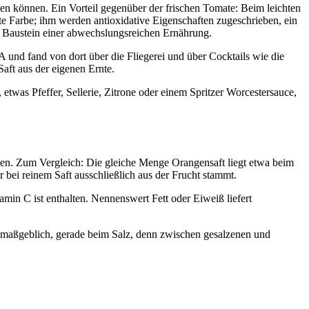
sen können. Ein Vorteil gegenüber der frischen Tomate: Beim leichten
ote Farbe; ihm werden antioxidative Eigenschaften zugeschrieben, ein
uter Baustein einer abwechslungsreichen Ernährung.
A und fand von dort über die Fliegerei und über Cocktails wie die
aft aus der eigenen Ernte.
twas Pfeffer, Sellerie, Zitrone oder einem Spritzer Worcestersauce,
rien. Zum Vergleich: Die gleiche Menge Orangensaft liegt etwa beim
r bei reinem Saft ausschließlich aus der Frucht stammt.
in C ist enthalten. Nennenswert Fett oder Eiweiß liefert
r maßgeblich, gerade beim Salz, denn zwischen gesalzenen und