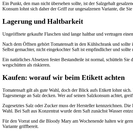
Ein Punkt, den man nicht übersehen sollte, ist der Salzgehalt gesalze
Konsum lohnt sich daher der Griff zur ungesalzenen Variante, die 
Lagerung und Haltbarkeit
Ungeöffnete gekaufte Flaschen sind lange haltbar und vertragen einen
Nach dem Öffnen gehört Tomatensaft in den Kühlschrank und sollte in
Selbst gemachter, nicht eingekochter Saft ist empfindlicher und soll
Ein natürliches Absetzen fester Bestandteile ist normal, schütteln Sie
wegschütten als riskieren.
Kaufen: worauf wir beim Etikett achten
Tomatensaft gilt als gute Wahl, doch der Blick aufs Etikett lohnt si
Tagesmenge an Salz decken. Wer auf seinen Salzkonsum achtet, greift
Zugesetztes Salz oder Zucker muss der Hersteller kennzeichnen. Die H
Wahl. Bei Saft aus Konzentrat wurde dem Saft zunächst Wasser entzog
Für den Vorrat und die Bloody Mary am Wochenende halten wir gern ei
Variante griffbereit.