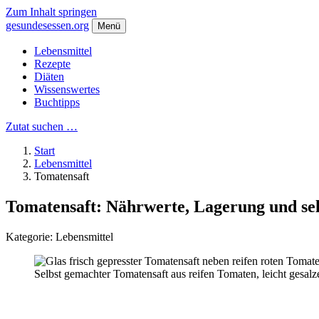
Zum Inhalt springen
gesundes
essen
.org
Menü
Lebensmittel
Rezepte
Diäten
Wissenswertes
Buchtipps
Zutat suchen …
Start
Lebensmittel
Tomatensaft
Tomatensaft
: Nährwerte, Lagerung und s
Kategorie: Lebensmittel
Selbst gemachter Tomatensaft aus reifen Tomaten, leicht gesalze