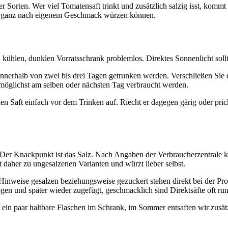
ner Sorten. Wer viel Tomatensaft trinkt und zusätzlich salzig isst, ko
Sie ganz nach eigenem Geschmack würzen können.
 kühlen, dunklen Vorratsschrank problemlos. Direktes Sonnenlicht sollt
nerhalb von zwei bis drei Tagen getrunken werden. Verschließen Sie d
te möglichst am selben oder nächsten Tag verbraucht werden.
 den Saft einfach vor dem Trinken auf. Riecht er dagegen gärig oder prick
ch. Der Knackpunkt ist das Salz. Nach Angaben der Verbraucherzentrale 
 daher zu ungesalzenen Varianten und würzt lieber selbst.
inweise gesalzen beziehungsweise gezuckert stehen direkt bei der Prod
en und später wieder zugefügt, geschmacklich sind Direktsäfte oft run
n paar haltbare Flaschen im Schrank, im Sommer entsaften wir zusätzl