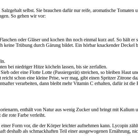
alzgehalt selbst. Sie brauchen dafür nur reife, aromatische Tomaten u
ngen. So gehen wir vor:
e Flaschen oder Gläser und kochen ihn noch einmal kurz auf. So hält er 
sich keine Trübung durch Gärung bildet. Ein hörbar knackender Deckel 
ln.
 bei niedriger Hitze köcheln lassen, bis sie zerfallen.
ieb oder eine Flotte Lotte (Passiergerät) streichen, so bleiben Haut u
icht schon eine kleine Prise, wer mag, gibt einen Spritzer Zitrone da
fter verarbeiten, dann bleibt mehr Vitamin C erhalten, dafür ist die F
alorienarm, enthält von Natur aus wenig Zucker und bringt mit Kalium u
 die rote Farbe verleiht.
in einer Form vor, die der Körper leichter aufnehmen kann. Lycopin zäh
saft deshalb als schmackhaften Teil einer ausgewogenen Ernährung, nich