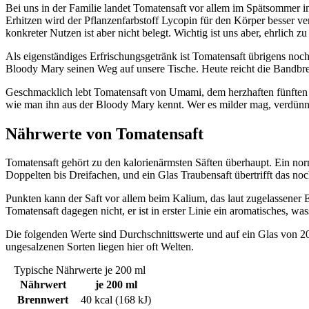
Bei uns in der Familie landet Tomatensaft vor allem im Spätsommer im
Erhitzen wird der Pflanzenfarbstoff Lycopin für den Körper besser ver
konkreter Nutzen ist aber nicht belegt. Wichtig ist uns aber, ehrlich 
Als eigenständiges Erfrischungsgetränk ist Tomatensaft übrigens noch 
Bloody Mary seinen Weg auf unsere Tische. Heute reicht die Bandbreit
Geschmacklich lebt Tomatensaft von Umami, dem herzhaften fünften Ges
wie man ihn aus der Bloody Mary kennt. Wer es milder mag, verdünnt i
Nährwerte von Tomatensaft
Tomatensaft gehört zu den kalorienärmsten Säften überhaupt. Ein nor
Doppelten bis Dreifachen, und ein Glas Traubensaft übertrifft das noch
Punkten kann der Saft vor allem beim Kalium, das laut zugelassener 
Tomatensaft dagegen nicht, er ist in erster Linie ein aromatisches, wa
Die folgenden Werte sind Durchschnittswerte und auf ein Glas von 20
ungesalzenen Sorten liegen hier oft Welten.
Typische Nährwerte je 200 ml
Nährwert
je 200 ml
Brennwert
40 kcal (168 kJ)