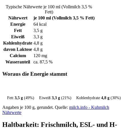
Typische Nährwerte je 100 ml (Vollmilch 3,5 %
Fett)
Nährwert
je 100 ml (Vollmilch 3,5 % Fett)
Energie
64 kcal
Fett
3,5 g
Eiweiß
3,3 g
Kohlenhydrate
4,8 g
davon Laktose
4,8 g
Calcium
120 mg
Wasseranteil
ca. 87,5 %
Woraus die Energie stammt
Fett
3,5 g
(49%)
Eiweiß
3,3 g
(21%)
Kohlenhydrate
4,8 g
(30%)
Angaben je 100 g, gerundet. Quelle:
milch.info - Kuhmilch
Nährwerte
Haltbarkeit: Frischmilch, ESL- und H-