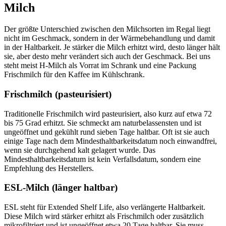
Milch
Der größte Unterschied zwischen den Milchsorten im Regal liegt
nicht im Geschmack, sondern in der Wärmebehandlung und damit
in der Haltbarkeit. Je stärker die Milch erhitzt wird, desto länger hält
sie, aber desto mehr verändert sich auch der Geschmack. Bei uns
steht meist H-Milch als Vorrat im Schrank und eine Packung
Frischmilch für den Kaffee im Kühlschrank.
Frischmilch (pasteurisiert)
Traditionelle Frischmilch wird pasteurisiert, also kurz auf etwa 72
bis 75 Grad erhitzt. Sie schmeckt am naturbelassensten und ist
ungeöffnet und gekühlt rund sieben Tage haltbar. Oft ist sie auch
einige Tage nach dem Mindesthaltbarkeitsdatum noch einwandfrei,
wenn sie durchgehend kalt gelagert wurde. Das
Mindesthaltbarkeitsdatum ist kein Verfallsdatum, sondern eine
Empfehlung des Herstellers.
ESL-Milch (länger haltbar)
ESL steht für Extended Shelf Life, also verlängerte Haltbarkeit.
Diese Milch wird stärker erhitzt als Frischmilch oder zusätzlich
mikrofiltriert und ist ungeöffnet etwa 20 Tage haltbar. Sie muss