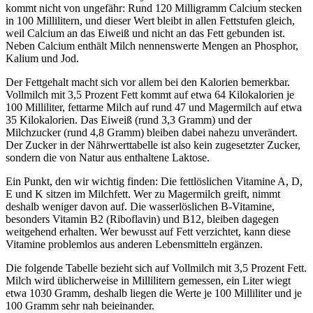
kommt nicht von ungefähr: Rund 120 Milligramm Calcium stecken
in 100 Millilitern, und dieser Wert bleibt in allen Fettstufen gleich,
weil Calcium an das Eiweiß und nicht an das Fett gebunden ist.
Neben Calcium enthält Milch nennenswerte Mengen an Phosphor,
Kalium und Jod.
Der Fettgehalt macht sich vor allem bei den Kalorien bemerkbar.
Vollmilch mit 3,5 Prozent Fett kommt auf etwa 64 Kilokalorien je
100 Milliliter, fettarme Milch auf rund 47 und Magermilch auf etwa
35 Kilokalorien. Das Eiweiß (rund 3,3 Gramm) und der
Milchzucker (rund 4,8 Gramm) bleiben dabei nahezu unverändert.
Der Zucker in der Nährwerttabelle ist also kein zugesetzter Zucker,
sondern die von Natur aus enthaltene Laktose.
Ein Punkt, den wir wichtig finden: Die fettlöslichen Vitamine A, D,
E und K sitzen im Milchfett. Wer zu Magermilch greift, nimmt
deshalb weniger davon auf. Die wasserlöslichen B-Vitamine,
besonders Vitamin B2 (Riboflavin) und B12, bleiben dagegen
weitgehend erhalten. Wer bewusst auf Fett verzichtet, kann diese
Vitamine problemlos aus anderen Lebensmitteln ergänzen.
Die folgende Tabelle bezieht sich auf Vollmilch mit 3,5 Prozent Fett.
Milch wird üblicherweise in Millilitern gemessen, ein Liter wiegt
etwa 1030 Gramm, deshalb liegen die Werte je 100 Milliliter und je
100 Gramm sehr nah beieinander.