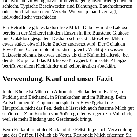
Deutschland zu wenig davon und vertragen größere Mengen Milch
schlecht. Typische Beschwerden sind Blähungen, Bauchschmerzen
oder Durchfall nach dem Verzehr. Wie viel jemand verträgt, ist
individuell sehr verschieden.
Für Betroffene gibt es laktosefreie Milch. Dabei wird die Laktose
bereits in der Molkerei mit dem Enzym in ihre Bausteine Glukose
und Galaktose gespalten. Deshalb schmeckt laktosefreie Milch
etwas süßer, obwohl kein Zucker zugesetzt wird. Der Gehalt an
Eiweiß und Calcium bleibt praktisch gleich. Wichtig zu wissen:
Laktoseintoleranz ist etwas anderes als eine Kuhmilchallergie, bei
der der Körper auf das Milcheiweiß reagiert. Eine echte Allergie
betrifft vor allem Kleinkinder und gehört ärztlich abgeklärt.
Verwendung, Kauf und unser Fazit
In der Küche ist Milch ein Allrounder: Sie landet im Kaffee, in
Pudding und Béchamel, in Pfannkuchen und im Rührteig. Beim
Aufschäumen für Cappuccino spielt der Eiweißgehalt die
Hauptrolle, nicht das Fett, deshalb lässt sich auch fettarme Milch gut
schäumen. Zum Kochen von Soßen greifen wir gern zur Vollmilch,
weil sie mehr Bindung und Geschmack bringt.
Beim Einkauf lohnt der Blick auf die Fettstufe je nach Verwendung
und der Griff zu H-Milch als Vorrat. Regionale Milch erkennen Sie