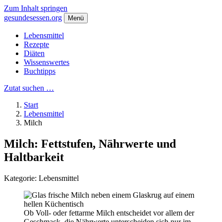
Zum Inhalt springen
gesundes
essen
.org
Menü
Lebensmittel
Rezepte
Diäten
Wissenswertes
Buchtipps
Zutat suchen …
Start
Lebensmittel
Milch
Milch
: Fettstufen, Nährwerte und
Haltbarkeit
Kategorie: Lebensmittel
Ob Voll- oder fettarme Milch entscheidet vor allem der
Geschmack, die Nährwerte unterscheiden sich nur im